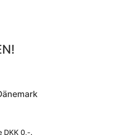
EN!
 Dänemark
e DKK 0,-.