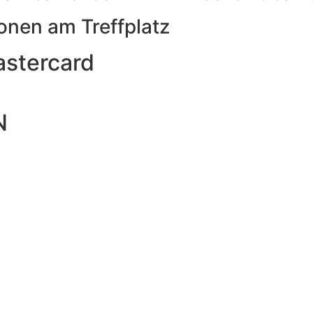
onen am Treffplatz
astercard
N