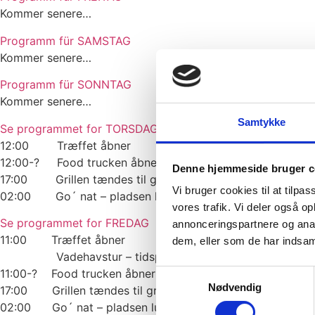
Kommer senere…
Programm für SAMSTAG
Kommer senere…
Programm für SONNTAG
Kommer senere…
Samtykke
Se programmet for TORSDAG
12:00 Træffet åbner
12:00-? Food trucken åbner
Denne hjemmeside bruger c
17:00 Grillen tændes til grill selv
Vi bruger cookies til at tilpas
02:00 Go´ nat – pladsen lukker
vores trafik. Vi deler også 
Se programmet for FREDAG
annonceringspartnere og anal
11:00 Træffet åbner
dem, eller som de har indsaml
Vadehavstur – tidspunkt følger.
11:00-? Food trucken åbner
Samtykkevalg
Nødvendig
17:00 Grillen tændes til grill selv
02:00 Go´ nat – pladsen lukker